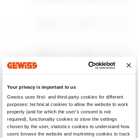
oriented
Télécharger
Télécharger
MV50570
Z100
Afficher plus
Afficher plus
MV50571
Z100
MV50572
Z100
Aller à la zone des logiciels
Your privacy is important to us
Gewiss uses first- and third-party cookies for different
purposes: technical cookies to allow the website to work
MV50573
Z100
properly (and for which the user's consent is not
required), functionality cookies to store the settings
Afficher tous
chosen by the user, statistics cookies to understand how
users browse the website and marketing cookies to track