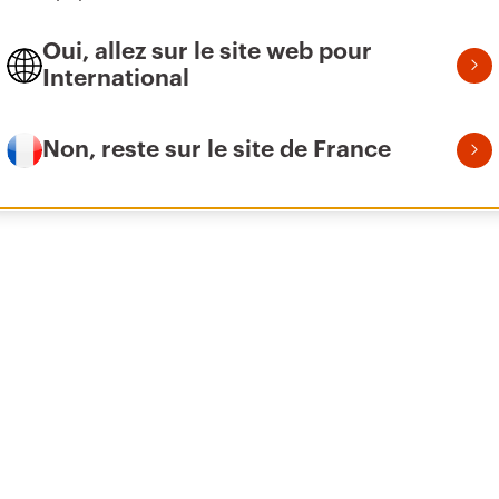
ntaires
Oui, allez sur le site web pour
International
Non, reste sur le site de France