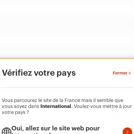
Aller à la zone des logiciels
-
1
-
1
Vérifiez votre pays
Fermer
Afficher tous
-
2
Vous parcourez le site de la France mais il semble que
vous soyez dans
International
. Voulez-vous mettre à jour
votre pays ?
-
2
Oui, allez sur le site web pour
d’utilisation sont les caractéristiques techniques de cette son
e de brusques changements de direction dans le cheminement