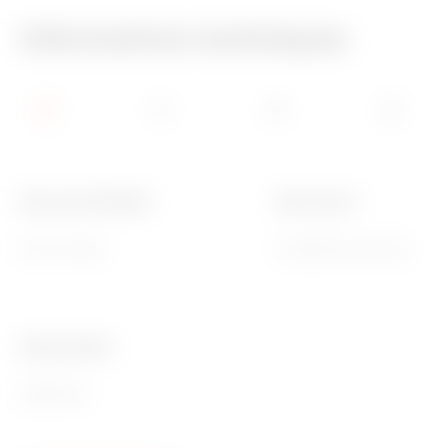
Informations techniques
Nb mod. EN 50022
Pôle 1 (mm²)
60+10 (12x5)
N 2x[(2x16)+(14x10)]
Ware Number
85381000