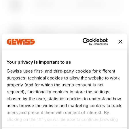
GW46031
250x300x160
Télécharger
Télécharger
Afficher plus
Afficher plus
GW46032
310x425x160
Accéder à la zone de téléchargement
GW46033
405x500x200
Your privacy is important to us
Gewiss uses first- and third-party cookies for different
Aller à la zone des logiciels
purposes: technical cookies to allow the website to work
properly (and for which the user's consent is not
GW46034
405x650x200
required), functionality cookies to store the settings
Afficher tous
chosen by the user, statistics cookies to understand how
users browse the website and marketing cookies to track
users and present them with content of interest. By
GW46035
515x650x250
clicking on the "X" you will be able to continue browsing
ÉQUIPEMENTS ET NOTES
Vérifiez votre pays
Fermer
and refuse all cookies other than technical cookies; in
FOURNITURES:
bouchons cache-vis, goujons filetés