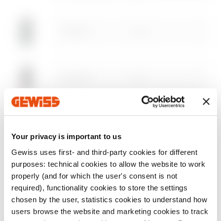
GW74501
1 NO
Télécharger
Télécharger
Accéder à la zone de téléchargement
Afficher plus
Afficher plus
GW74502
1 NF
GW74503
2 NO
Your privacy is important to us
Aller à la zone des logiciels
Gewiss uses first- and third-party cookies for different
purposes: technical cookies to allow the website to work
GW74504
1 NO+1 NF
properly (and for which the user's consent is not
Afficher tous
required), functionality cookies to store the settings
chosen by the user, statistics cookies to understand how
users browse the website and marketing cookies to track
GW74505
2 NF