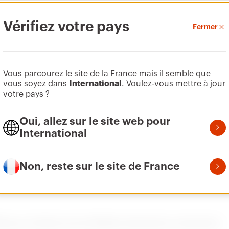
systems
for the software
AUTOCAD®
Vérifiez votre pays
Fermer
10
Télécharger
Télécharger
Accéder à la zone de téléchargement
Afficher plus
Afficher plus
Vous parcourez le site de la France mais il semble que
vous soyez dans
International
. Voulez-vous mettre à jour
14
votre pays ?
Aller à la zone des logiciels
Oui, allez sur le site web pour
International
20
Non, reste sur le site de France
IN pour la fixation de rail DIN/borniers/autres composants.