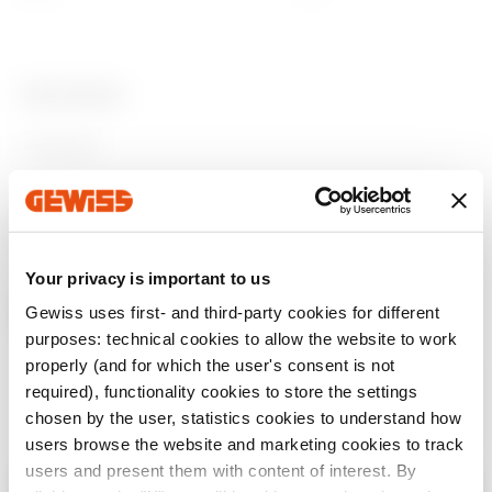
Ware Number
85366990
Your privacy is important to us
Produits associés
Gewiss uses first- and third-party cookies for different
purposes: technical cookies to allow the website to work
properly (and for which the user's consent is not
label CE
Visualise le
Product Data Sheet
CADpro
Caractéristiques
AUTOCAD Plugin
certificat
required), functionality cookies to store the settings
Gewiss Code
Courant nominal
techniques
(A)
Advanced design of
Plugin with GEWISS
chosen by the user, statistics cookies to understand how
Télécharger
Télécharger
electrical systems
products for the
Télécharger
Télécharger
users browse the website and marketing cookies to track
software
users and present them with content of interest. By
AUTOCAD®