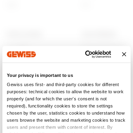
Jaune
50 A
Tension nominale
Type d'utilisation
100 - 130 V
Environnements sévères
Your privacy is important to us
Gewiss uses first- and third-party cookies for different
purposes: technical cookies to allow the website to work
Produits associés
properly (and for which the user's consent is not
required), functionality cookies to store the settings
label CE
Visualise le
Product Data Sheet
CADpro
Caractéristiques
ENERGYpro
chosen by the user, statistics cookies to understand how
certificat
Gewiss Code
Courant nominal
techniques
users browse the website and marketing cookies to track
(A)
Advanced design of
Tableaux poure les
Télécharger
Télécharger
electrical systems
chantiers, moles-
users and present them with content of interest. By
Télécharger
Télécharger