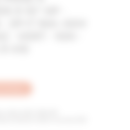
t
R À 10° HP -
o
 - 2P+T 16A >50V
f
a
 - VERT - 10H -
v
À VIS
o
u
r
i
t
he technique
e
s
s: Série IEC 309 HP
basse tension selon normes IEC