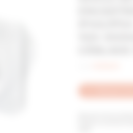
ENCASTRE
IP44/IP54
100-300HZ
CÂBLAGE 
Code:
GW62804H
Télécharger la fic
Gamme de produit
Fiches et prises 
309