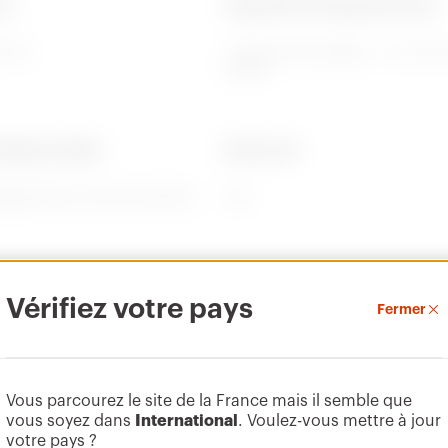
ce
Capacité de serrage des bornes
00 Hz
1-2,5 mm² fils souples - 1,5-4 mm² 
rigides
istique matière
Electrocod
logène selon norme EN 60754-
2211
ge admissible
Pouvoir de coupure à 1,1 Un
Vérifiez votre pays
Fermer
20 A
Vous parcourez le site de la France mais il semble que
vous soyez dans
International
. Voulez-vous mettre à jour
umber
votre pays ?