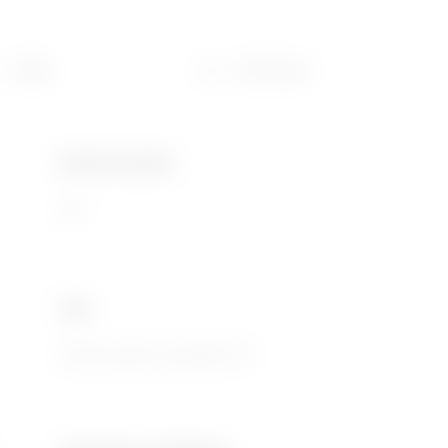
Vidéo
Certificats
Nombre de pôles
2P+T
Type
Socle de prise à encastrer 10°