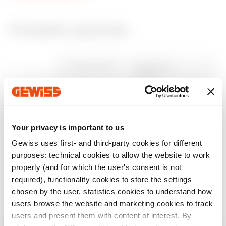
Produits associés
label CE
REACH
Product Data Sheet
AUTOCAD Plugin
Caractéristiques
PRICE
information
Gewiss Code
Modularité
techniques
interne
Plugin with GEWISS
Estimation of
Télécharger
Télécharger
products for the
electrical systems
Télécharger
Télécharger
software
AUTOCAD®
10 modules
GW24611
Your privacy is important to us
SYSTEM
Télécharger
Télécharger
Gewiss uses first- and third-party cookies for different
Afficher plus
Afficher plus
purposes: technical cookies to allow the website to work
properly (and for which the user's consent is not
20 modules
Accéder à la zone de téléchargement
GW24612
required), functionality cookies to store the settings
SYSTEM
chosen by the user, statistics cookies to understand how
users browse the website and marketing cookies to track
users and present them with content of interest. By