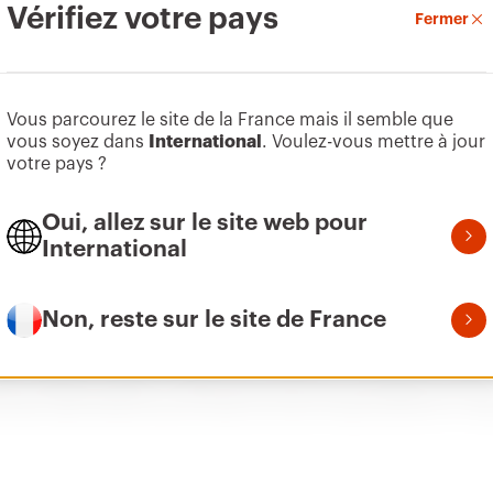
Vérifiez votre pays
Fermer
Aller à la zone des logiciels
2000x600
Vous parcourez le site de la France mais il semble que
vous soyez dans
International
. Voulez-vous mettre à jour
votre pays ?
2000x800
Oui, allez sur le site web pour
International
Non, reste sur le site de France
ux latéraux aérés, l’indice de protection du boîtier est IP30
 avec des fentes (une en bas et une en haut) de 58 cm² ch