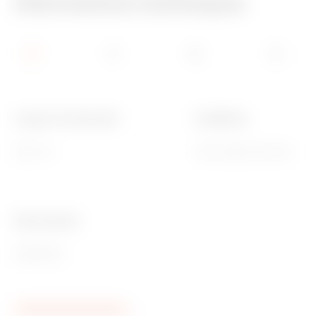
Informations techniques
Largeur fonctionnelle
Installation
850 mm
Horizontale/Verticale
Ware Number
85389099