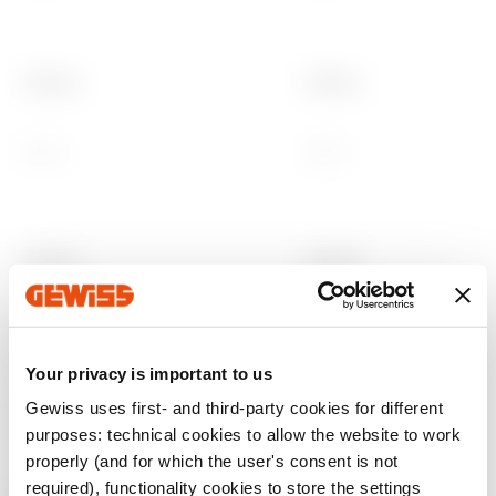
440Vac
525Vac
50 kA
45 kA
690Vac
250Vdc
20 kA
-
Your privacy is important to us
Gewiss uses first- and third-party cookies for different
purposes: technical cookies to allow the website to work
properly (and for which the user's consent is not
required), functionality cookies to store the settings