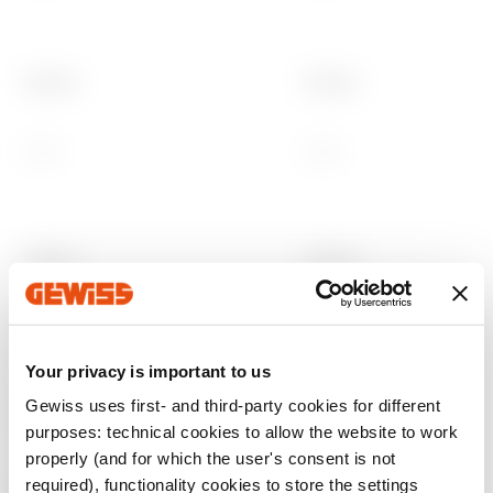
440Vac
525Vac
25 kA
25 kA
690Vac
250Vdc
7,5 kA
-
Your privacy is important to us
Gewiss uses first- and third-party cookies for different
purposes: technical cookies to allow the website to work
properly (and for which the user's consent is not
required), functionality cookies to store the settings