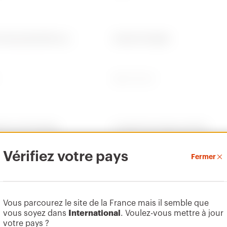
'immunité (8/20 μs)
Section fil rigide
Max 70 mm²
ture de stockage
Couple de serrage nominal
Vérifiez votre pays
Fermer
°C
3,5 Nm / 3 Nm (cosses d'extrémit
Vous parcourez le site de la France mais il semble que
vous soyez dans
International
. Voulez-vous mettre à jour
votre pays ?