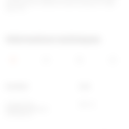
IDP (jusqu’à 100 A, IΔn de 10 à 500 mA, type AC, A, A[IR],
A[S], F, B).
Informations techniques
Description
Code
DISJONCTEUR
MDC 45
MAGNÉTOTHERMIQUE
DIFFÉRENTIEL