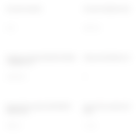
Courant nominal
Courant résiduel nomina
32 A
300 mA
Tension nominale (EN/IEC 61009-
Classe de limitation d'én
1, 61009-2-1)
400/415 V
3
Pouvoir de coupure EN 61009-1
Pouvoir de coupure EN 6
400V (Icn)
(Ics)
4500 A
1 x Icn