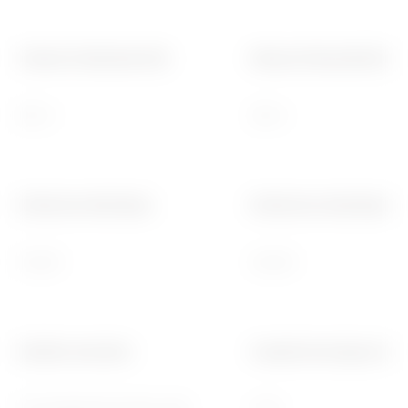
Tension d'isolement (Ui)
Niveau d'immunité (8/20
500 V
250 A
Endurance électrique
Endurance mécanique
10.000
20.000
Double connexion
Couple de serrage nomin