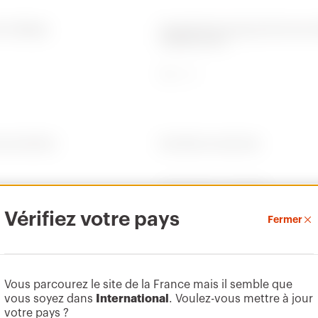
de câblage
Capacité de serrage des bornes 
souples (mm²)
Max. 1,5
e protection
Grandeurs mesurées
Température, humidité
Vérifiez votre pays
Fermer
Vous parcourez le site de la France mais il semble que
umber
vous soyez dans
International
. Voulez-vous mettre à jour
votre pays ?