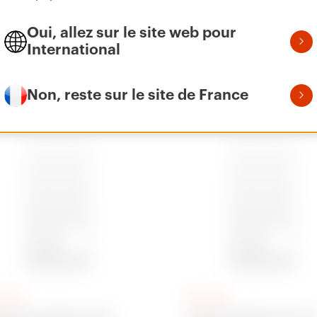
Oui, allez sur le site web pour
Antivol
International
ntaires
Non, reste sur le site de France
Clé
ON OFF
Marche
5551
GW10551
CHE DE VERROUILLAGE
TOUCHE INTERCHANGEAB