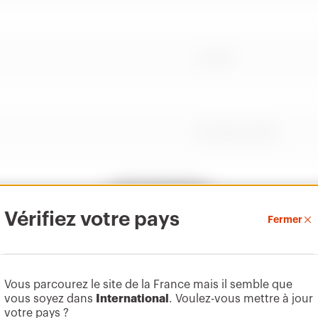
Aller à la zone des logiciels
Lumière
Eclairage esaliers
Afficher tous
Abat-jour
Vérifiez votre pays
Fermer
Sonnette
Vous parcourez le site de la France mais il semble que
vous soyez dans
International
. Voulez-vous mettre à jour
r les boutons-poussoirs interchangeables pour les commandes 
votre pays ?