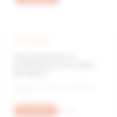
FIND GEWISS
Vous cherchez un
installateur ou un point
de vente ?
Trouvez votre revendeur ou installateur de
confiance.
Nous contacter
Plus d'info