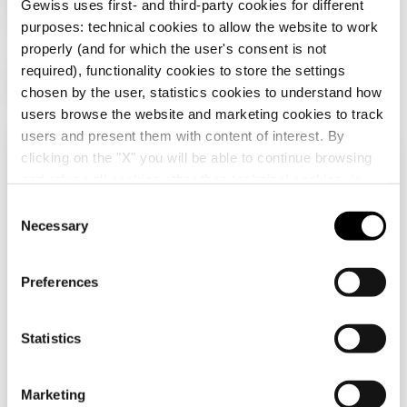
Gewiss uses first- and third-party cookies for different
REMARQUE :
entraxe 71 mm.
purposes: technical cookies to allow the website to work
properly (and for which the user's consent is not
required), functionality cookies to store the settings
Produits supplémentaires
chosen by the user, statistics cookies to understand how
users browse the website and marketing cookies to track
users and present them with content of interest. By
clicking on the "X" you will be able to continue browsing
Vérifiez votre pays
Fermer
and refuse all cookies other than technical cookies; in
addition, you can always change your choices via the
C
"Manage Privacy " button in the
Cookie Policy
. Lastly,
Necessary
o
Vous parcourez le site de la France mais il
for further information please also consult our
Privacy
n
semble que vous soyez dans
International
.
Notice
.
Voulez-vous mettre à jour votre pays ?
s
Preferences
GW12003
GW12201
e
INTERRUPTEUR
PRISE STANDARD
Oui, allez sur le site web pour
n
SIMPLE 1P 250 Vca -
ITALIEN 250 Vca -
International
t
Statistics
16AX LUMINEUX -
2P+T 10A - P11 - 1
AVEC LENTILLE
MODULE - NOIR
S
Afficher
Afficher
REMPLAÇABLE - 1
SATIN -
e
Non, reste sur le site de France
MODULE - NOIR
CHORUSMART
Marketing
SATIN -
l