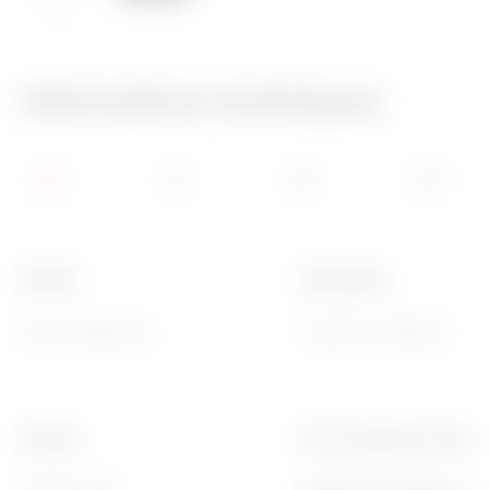
650 °C
70 °C
Informations techniques
Famille
Description
EGO International
1 poste (2 modules)
Finition
Pour montage sur suppor