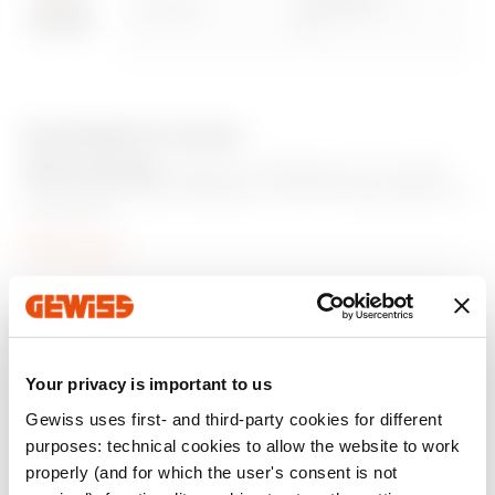
GW13387
combinées TV /
R-S
Accéder à la zone de téléchargement
ÉQUIPEMENTS ET NOTES
APPLICATIONS:
adaptés à l’intégration sur la série
Aller à la zone des logiciels
Chorus des bases standards TV-SAT-R disponibles sur
le marché.
FOURNITURES:
vis de fixation.
Afficher plus
Produits supplémentaires
Your privacy is important to us
Gewiss uses first- and third-party cookies for different
purposes: technical cookies to allow the website to work
properly (and for which the user's consent is not