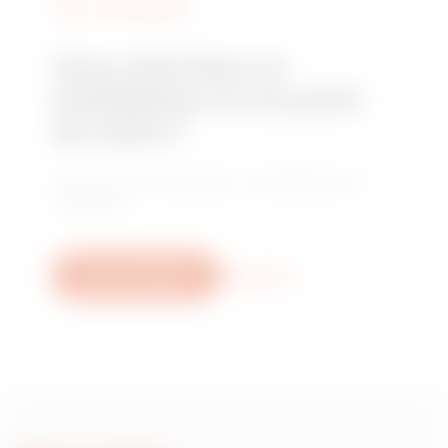
FIND GEWISS
Vous cherchez un
installateur ou un point
de vente ?
Trouvez votre revendeur ou installateur de
confiance.
Nous contacter
Plus d'info