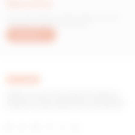
Nous écrire
Vous avez besoin d'informations sur les
produits ou services Gewiss ?
Nous écrire
GEWISS est un acteur phare du marché des solutions de
fabrication destinées à l’automatisation des habitations et
des bâtiments, la protection de l’énergie et les systèmes de
distribution, l’éclairage intelligent et la mobilité électrique.