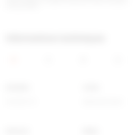
retirer le support, un système unique pour toutes les plaques
et tous les fruits.
Informations techniques
Description
Couleur
Pour base TV-R
Beige satiné naturel
Electrocod
Matière