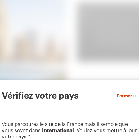
Appareillage mural
Vérifiez votre pays
Fermer
CHORUSMART - Appareilla
mural
Plaques LUX rectangulaire
Afficher
Vous parcourez le site de la France mais il semble que
vous soyez dans
International
. Voulez-vous mettre à jour
votre pays ?