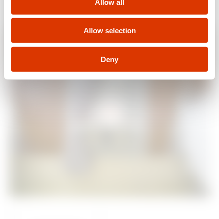
Allow all
n
Allow selection
Deny