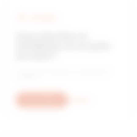
FIND GEWISS
Vous cherchez un
installateur ou un point
de vente ?
Trouvez votre revendeur ou installateur de
confiance.
Nous contacter
Plus d'info