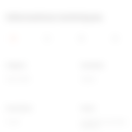
Informations techniques
Catégorie
Description
Prise TV/SAT
Directe
Connecteurs
Norme
TV-SAT
EN 60728-4; IEC 61169-2;
61169-24