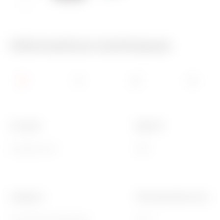
650 °C
70 °C
Informations techniques
N. postes
Degré IP
8 postes (4+4)
IP40
Catégorie
Thermopression avec bill