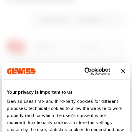
label CE
Visualise le
Product Data Sheet
REVIT Plugin
Caractéristiques
64-8
certificat
Gewiss Code
Description
techniques
Plugin with GEWISS
Télécharger
Télécharger
products for the
Télécharger
Télécharger
design software
REVIT®
GW24403
3 modules
Télécharger
Télécharger
Afficher plus
Afficher plus
GW24404
4 modules
Accéder à la zone de téléchargement
Your privacy is important to us
Gewiss uses first- and third-party cookies for different
GW24406
6-7 postes
purposes: technical cookies to allow the website to work
properly (and for which the user's consent is not
Aller à la zone des logiciels
required), functionality cookies to store the settings
chosen by the user, statistics cookies to understand how
GW24206
6 postes (3+3)