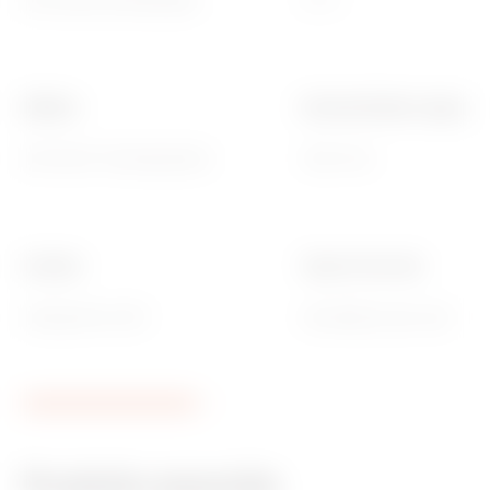
Pour séries domestiques
70 °C
Matière
Entraxe fixation supports
GW PLAST Technopolymer
108.5 mm
Couleur
Type of cut-outs
Orange RAL 2001
Amovibles avec outil
Produits associés