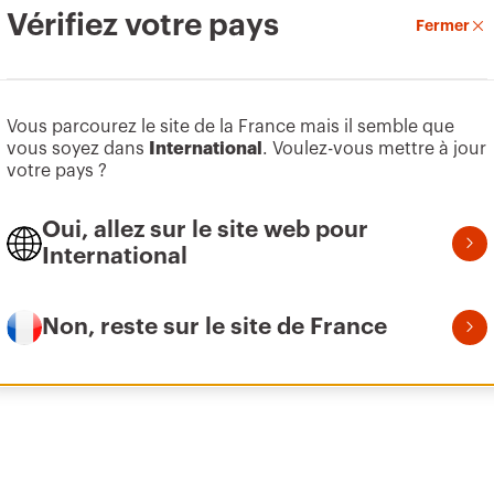
Vérifiez votre pays
Fermer
Aller à la zone des logiciels
ntaires
Vous parcourez le site de la France mais il semble que
vous soyez dans
International
. Voulez-vous mettre à jour
votre pays ?
Oui, allez sur le site web pour
International
Non, reste sur le site de France