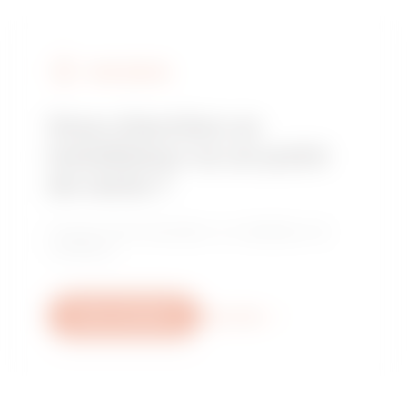
FIND GEWISS
Vous cherchez un
installateur ou un point
de vente ?
Trouvez votre revendeur ou installateur de
confiance.
Nous contacter
Plus d'info