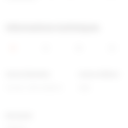
Informations techniques
Tension d'alimentation
Couleur du diffuseur
12V ca/cc - 230V ca 50/60 Hz
Opale
Ware Number