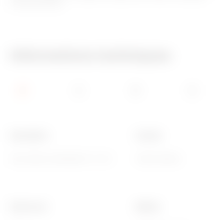
et tous les fruits.
Informations techniques
Description
Couleur
Pour prises combinées TV / R-S
Titane brillant
Electrocod
Matière