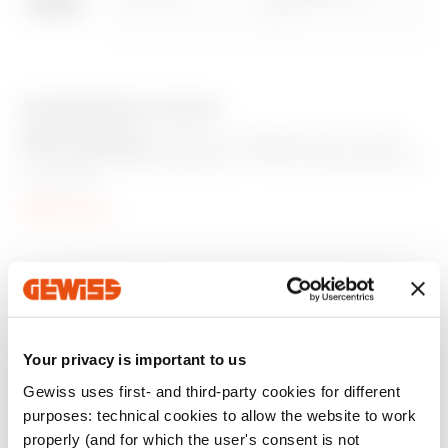
R-S
Accéder à la zone de téléchargement
ÉQUIPEMENTS ET NOTES
APPLICATIONS:
adaptés à l’intégration sur la série
Aller à la zone des logiciels
Chorus des bases standards TV-SAT-R disponibles sur
le marché.
FOURNITURES:
vis de fixation.
Afficher plus
Produits supplémentaires
Your privacy is important to us
Gewiss uses first- and third-party cookies for different
purposes: technical cookies to allow the website to work
properly (and for which the user's consent is not