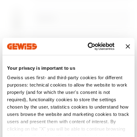
Télécharger
Télécharger
l'installation
Télécharger
Télécharger
électrique
domestique
GW10131
1
Télécharger
Télécharger
Accéder à la zone de téléchargement
Afficher plus
Afficher plus
GW10132
1
Your privacy is important to us
GW10133
1
Gewiss uses first- and third-party cookies for different
purposes: technical cookies to allow the website to work
properly (and for which the user's consent is not
Aller à la zone des logiciels
required), functionality cookies to store the settings
GW10136
1
chosen by the user, statistics cookies to understand how
Afficher tous
users browse the website and marketing cookies to track
users and present them with content of interest. By
clicking on the "X" you will be able to continue browsing
Vérifiez votre pays
Fermer
GW10137
1
and refuse all cookies other than technical cookies; in