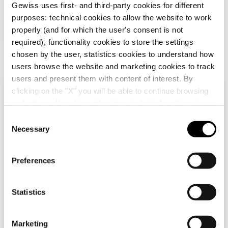
Gewiss uses first- and third-party cookies for different
purposes: technical cookies to allow the website to work
Produits supplémentaires
properly (and for which the user's consent is not
required), functionality cookies to store the settings
chosen by the user, statistics cookies to understand how
users browse the website and marketing cookies to track
users and present them with content of interest. By
clicking on the "X" you will be able to continue browsing
Vérifiez votre pays
Fermer
and refuse all cookies other than technical cookies; in
addition, you can always change your choices via the
C
"Manage Privacy " button in the
Cookie Policy
. Lastly,
Necessary
o
Vous parcourez le site de la France mais il
for further information please also consult our
Privacy
n
GW10031
GW10051
semble que vous soyez dans
International
.
Notice
.
Voulez-vous mettre à jour votre pays ?
s
INTERRUPTEUR
INTERRUPTEUR 2
Preferences
SIMPLE 1P 250 Vca -
VOIES 1P 250 Vca -
e
16AX - NEUTRE - 2
16AX - NEUTRE - 1
Oui, allez sur le site web pour
n
MODULES - BLANC
MODULE - BLANC
International
Afficher
Afficher
BRILLANT -
BRILLANT -
t
Statistics
CHORUSMART
CHORUSMART
S
e
Non, reste sur le site de France
Marketing