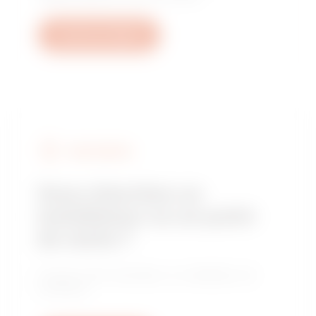
Ouvrez un ticket
FIND GEWISS
Vous cherchez un
installateur ou un point
de vente ?
Trouvez votre revendeur ou installateur de
confiance.