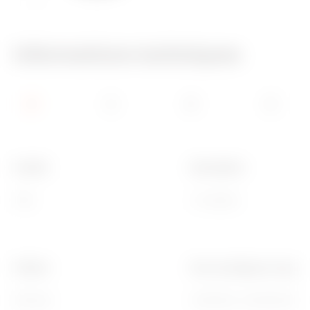
650 °C
70 °C
Informations techniques
Famille
Description
ONE
4 modules
Finition
Pour montage sur suppor
Brillante
GW16804, GW16804N