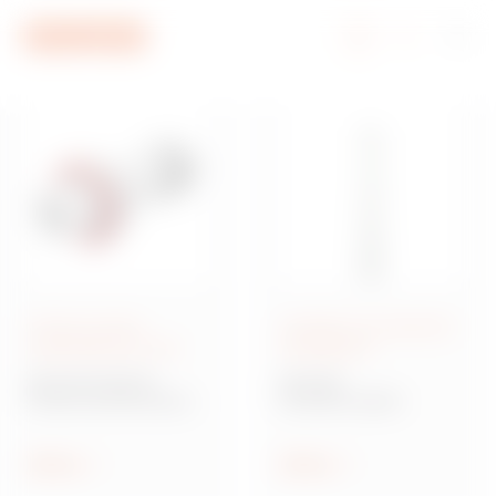
Aller au menu
Aller au contenu principal
Aller au pied de page
Aller à My Gewiss
Fiches et prises
Conduits et accessoires
industrielles IEC 309
d'installation
Série IEC 309 HP
Série RK
Fiches et prises basse
Conduits rigides
tension selon normes
IEC 309
Afficher
Afficher