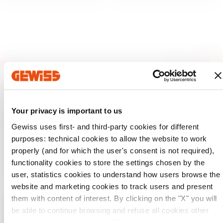
Your privacy is important to us
Gewiss uses first- and third-party cookies for different
purposes: technical cookies to allow the website to work
GEWISS est un acteur phare du marché des solutions de
properly (and for which the user's consent is not required),
fabrication destinées à l’automatisation des habitations et
functionality cookies to store the settings chosen by the
des bâtiments, la protection de l’énergie et les systèmes de
distribution, l’éclairage intelligent et la mobilité électrique.
user, statistics cookies to understand how users browse the
website and marketing cookies to track users and present
them with content of interest. By clicking on the "X" you will
be able to continue browsing and refuse all cookies other
Vérifiez votre pays
Fermer
than technical cookies; in addition, you can always change