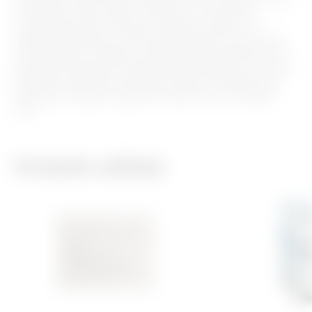
actionneurs des volets roulants à un système
complet de porte d’accès à système vidéo. Les
plaques blanches en technopolymères Chorus One
sont situées à l’intérieur alors que les appareils de la
série Extro éclairent le périmètre extérieur et une tour
68 Q-MC alimente les réseaux d’eau et d’électricité
destinés à l’espace adjacent réservé aux camping-
cars.
Produits utilisés