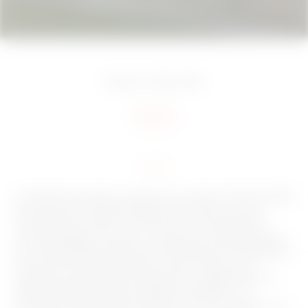
Treviolo, Italie
2016
Add to favourites
Le bâtiment social La Casa di Leo situé à Treviolo (BG)
est proche de l’hôpital Pape Jean XXIII. Avec ses
5 chambres privées, ses 15 lits et ses 490 mètres
carrés d’espace couvert, la maison accueille chaque
jour des familles d’enfants domiciliés loin de Bergame
et qui doivent être présents à des rendez-vous
médicaux prolongés et fréquents. Le bâtiment est
géré à l’aide de la technologie de GEWISS : du
contrôle d’accès électronique pour les chambres aux