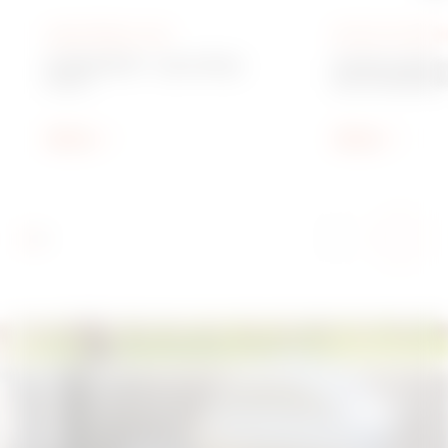
Appareillage mural
Bornes de distrib
CHORUSMART - Appareillage
Système à 68 bo
mural
pour la distribut
Plaques GEO rectangulaires
en matériau isol
Afficher
Afficher