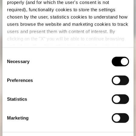
properly (and for which the user's consent is not
required), functionality cookies to store the settings
chosen by the user, statistics cookies to understand how
users browse the website and marketing cookies to track
users and present them with content of interest. By
clicking on the "X" you will be able to continue browsing
Vérifiez votre pays
Fermer
and refuse all cookies other than technical cookies; in
addition, you can always change your choices via the
C
"Manage Privacy " button in the
Cookie Policy
. Lastly,
Necessary
o
Vous parcourez le site de la France mais il
for further information please also consult our
Privacy
n
semble que vous soyez dans
International
.
Notice
.
Voulez-vous mettre à jour votre pays ?
s
Preferences
e
Oui, allez sur le site web pour
n
International
t
Statistics
S
e
Non, reste sur le site de France
Marketing
l
e
c