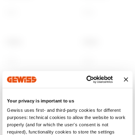
85 kA
65 kA
440Vac
525Vac
25 kA
25 kA
690Vac
250Vdc
Your privacy is important to us
Gewiss uses first- and third-party cookies for different
6 kA
40 kA
purposes: technical cookies to allow the website to work
properly (and for which the user's consent is not
required), functionality cookies to store the settings