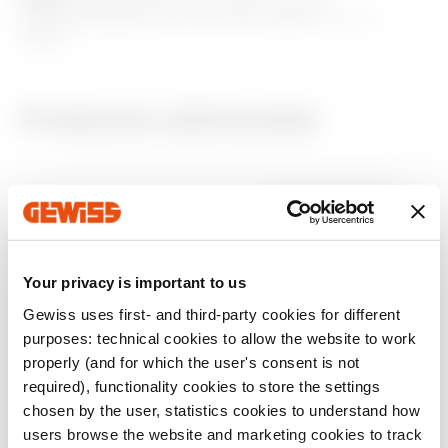
intercambiables para controles axiales con 1 y 2
lentes.
GW10506A
Antirrobo
Productos adicionales
GW10507A
Llave
GW10508A
ON OFF
Your privacy is important to us
Gewiss uses first- and third-party cookies for different
GW10509A
ON
purposes: technical cookies to allow the website to work
GW15551
GW13552
properly (and for which the user's consent is not
TECLAS
TECLAS
INTERCAMBIABLES
INTERCAMBIABLES
required), functionality cookies to store the settings
PARA PANEL DE
PARA PANEL DE
chosen by the user, statistics cookies to understand how
PULSADORES - PARA
PULSADORES - PARA
GW10510A
OFF
Mostrar
Mostrar
COMPLETAR CON
COMPLETAR CON
users browse the website and marketing cookies to track