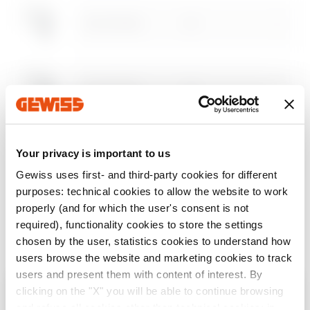
Herunterladen
Herunterladen
MVC1970ND
HP
Mehr anzeigen
Mehr anzeigen
MVC1970NF
HP
Your privacy is important to us
MVC1970NH
HP
Zum Softwarebereich gehen
Gewiss uses first- and third-party cookies for different
purposes: technical cookies to allow the website to work
properly (and for which the user's consent is not
MVC1970NL
HP
required), functionality cookies to store the settings
Alle anzeigen
chosen by the user, statistics cookies to understand how
users browse the website and marketing cookies to track
users and present them with content of interest. By
MVC1970NP
HP
clicking on the "X" you will be able to continue browsing
Überprüfen Sie Ihr Land
Schließen
and refuse all cookies other than technical cookies; in