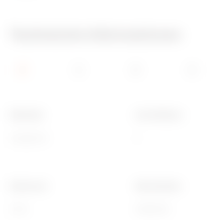
Technische Informationen
Merkmale
Anz Schlösser
Halogenfrei
2
Electrocod
Ware Number
0303
85389099