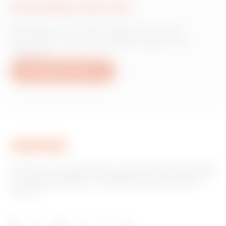
Schreiben Sie uns
Wünschen Sie Informationen zu den
Produkten oder Dienstleistungen von
Gewiss?
Schreiben Sie uns
Gewiss ist ein wichtiger Akteur auf dem internationalen Markt
hinsichtlich Lösungen für die Hausautomation, Energieschutz-
und -verteilungssysteme, intelligente Beleuchtung und E-
Mobilität.