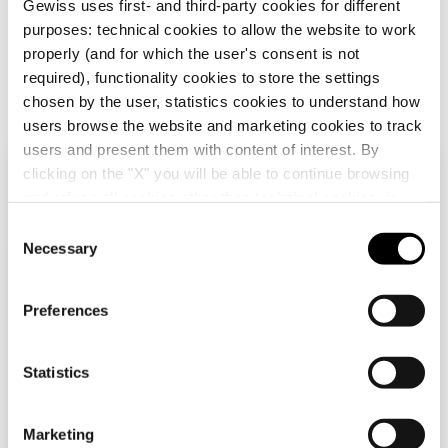
Gewiss uses first- and third-party cookies for different
purposes: technical cookies to allow the website to work
GW46503F
405x500
properly (and for which the user's consent is not
required), functionality cookies to store the settings
chosen by the user, statistics cookies to understand how
Zum Softwarebereich gehen
users browse the website and marketing cookies to track
GW46504F
405x650
users and present them with content of interest. By
clicking on the "X" you will be able to continue browsing
Alle anzeigen
Überprüfen Sie Ihr Land
Schließen
and refuse all cookies other than technical cookies; in
addition, you can always change your choices via the
C
GW46505F
515x650
"Manage Privacy " button in the
Cookie Policy
. Lastly,
Necessary
o
Sie durchsuchen die Deutschland-Website, aber
AUSSTATTUNG UND NOTIZEN
for further information please also consult our
Privacy
n
es scheint, dass Sie sich in
International
HINWEIS:
Geschlossene Türen sind kompatibel zu
Notice
.
befinden. Möchten Sie Ihr Land aktualisieren?
s
Preferences
der vorherigen Version der Schaltschränke 48QP.
e
GW46506F
585x800
Ja, gehen Sie auf die Website für
n
International
t
Statistics
S
Nein, bleiben Sie auf der Deutschland-
e
GW46507F
800x1060
DIENSTLEISTUNGEN
Marketing
Website
l