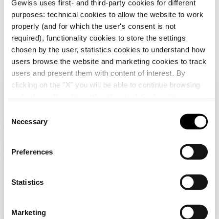
Gewiss uses first- and third-party cookies for different
purposes: technical cookies to allow the website to work
GW46503F
405x500
properly (and for which the user's consent is not
required), functionality cookies to store the settings
chosen by the user, statistics cookies to understand how
Zum Softwarebereich gehen
users browse the website and marketing cookies to track
GW46504F
405x650
users and present them with content of interest. By
clicking on the "X" you will be able to continue browsing
Alle anzeigen
Überprüfen Sie Ihr Land
Schließen
and refuse all cookies other than technical cookies; in
addition, you can always change your choices via the
C
GW46505F
515x650
"Manage Privacy " button in the
Cookie Policy
. Lastly,
Necessary
o
Sie durchsuchen die Deutschland-Website, aber
AUSSTATTUNG UND NOTIZEN
for further information please also consult our
Privacy
n
es scheint, dass Sie sich in
International
HINWEIS:
Geschlossene Türen sind kompatibel zu
Notice
.
befinden. Möchten Sie Ihr Land aktualisieren?
s
Preferences
der vorherigen Version der Schaltschränke 48QP.
e
GW46506F
585x800
Ja, gehen Sie auf die Website für
n
International
t
Statistics
S
Nein, bleiben Sie auf der Deutschland-
e
GW46507F
800x1060
DIENSTLEISTUNGEN
Marketing
Website
l