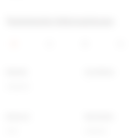
Technische Informationen
Merkmale
Anz Schlösser
Halogenfrei
1
Electrocod
Ware Number
0303
85389099