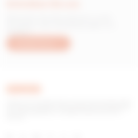
Schreiben Sie uns
Wünschen Sie Informationen zu den
Produkten oder Dienstleistungen von
Gewiss?
Schreiben Sie uns
Gewiss ist ein wichtiger Akteur auf dem internationalen Markt
hinsichtlich Lösungen für die Hausautomation, Energieschutz-
und -verteilungssysteme, intelligente Beleuchtung und E-
Mobilität.