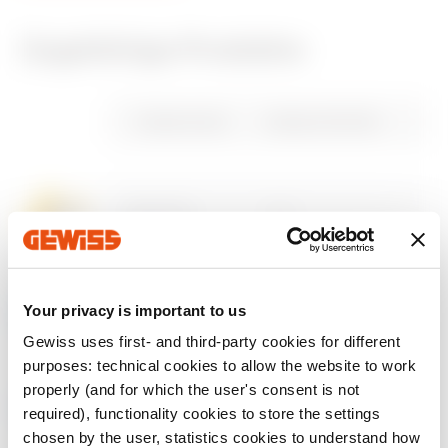
Zugehörige Produkte
CE-zeichen
REACH
Technische daten
PRICE
REVIT Plugin
information
Gewiss Code
Stecker IEC 309
Estimation of
Plugin with GEWISS
Herunterladen
Herunterladen
Herunterladen
electrical systems
products for the
design software
REVIT®
GW64008
16 A
Zum Downloadbereich gehen
Herunterladen
Herunterladen
GW64010
16 A
Your privacy is important to us
Mehr anzeigen
Mehr anzeigen
Gewiss uses first- and third-party cookies for different
purposes: technical cookies to allow the website to work
properly (and for which the user's consent is not
GW64011
16 A
required), functionality cookies to store the settings
chosen by the user, statistics cookies to understand how