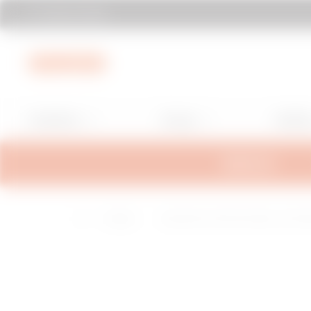
Gewiss finden
Zum Menü
Zum Hauptinhalt
Zum Fußzeile
Zu My
Installation
Energy
Buildin
ÜBERSICHT
H
Installatio
Baureihe IEC 309 HP-Stecker und Ste
o
n
9
m
e