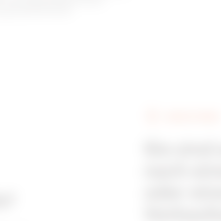
tionierung gemäß EN 60309.
ng gemäß EN 60309.
3P+N+PE
200 - 250 V
Blau
2P+E
380 - 415 V
Rot
GEWISS FINDEN
3P+E
380 - 415 V
Rot
Sie sind
nach ein
3P+N+PE
380 - 415 V
Rot
oder ein
e?
Verkaufs