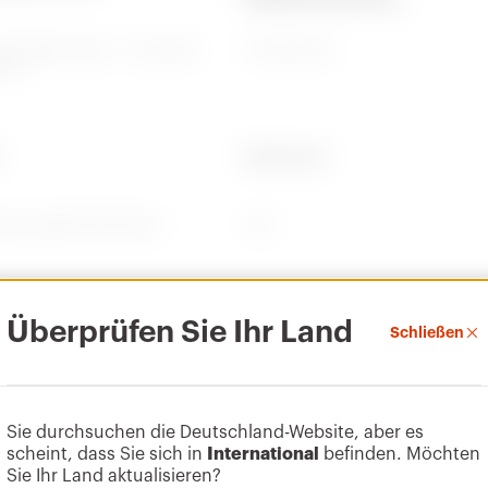
 flexible Leiter - 2.5-10mm²
9.2-19.9 mm
iter
Electrocod
frei gemäß EN 60754-2
2211
Überprüfen Sie Ihr Land
e Überlast
Schaltvermögen bei 1,1 Un
Schließen
40 A
Sie durchsuchen die Deutschland-Website, aber es
scheint, dass Sie sich in
International
befinden. Möchten
Sie Ihr Land aktualisieren?