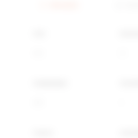
Information
Down
Farbe
Bemessu
Grün
32
Schlagfestigkeit
Uhrzeits
IK09
2
Frequenz
Anschlu