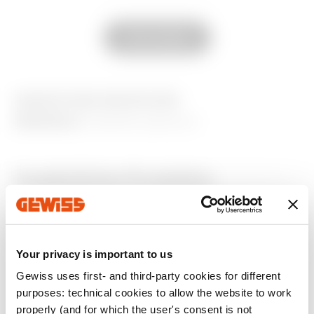
GW22564
4 Einsätze
Alle anzeigen
GW22566
6 Einsätze
AUSSTATTUNG UND NOTIZEN
MERKMALE:
Oberfläche glänzend.
Zusätzliche Produkte
Your privacy is important to us
Gewiss uses first- and third-party cookies for different
purposes: technical cookies to allow the website to work
properly (and for which the user's consent is not