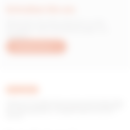
Schreiben Sie uns
Wünschen Sie Informationen zu den
Produkten oder Dienstleistungen von
Gewiss?
Schreiben Sie uns
Gewiss ist ein wichtiger Akteur auf dem internationalen Markt
hinsichtlich Lösungen für die Hausautomation, Energieschutz-
und -verteilungssysteme, intelligente Beleuchtung und E-
Mobilität.