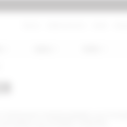
 Gewiss
Über uns
Arbeiten Sie bei uns!
Kontakt
Downlo
g
Lighting
Mobility
r
ER
n Unterputz-Systemsäulen zur Ener
g und Daten aus DOMO CENTER