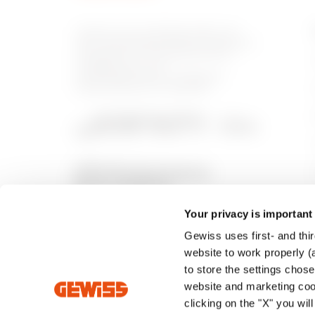
Gewiss ist ein wichtiger Akteur auf
dem internationalen Markt hinsichtlich
Lösungen für die Hausautomation,
Energieschutz- und -
verteilungssysteme, intelligente
Beleuchtung und E-Mobilität.
Your privacy is important
Gewiss uses first- and thir
website to work properly (a
to store the settings chos
website and marketing cook
clicking on the "X" you wil
Intrastat
Allgemeine
Datenschut