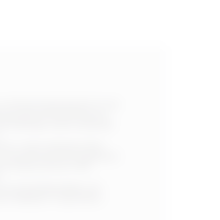
on Unterputzsystemsäulen für die
rung und zur Einrichtung von
ernetfähigen Gerät verwendet
.
h, in dem zahlreiche Filter
 und einem Einrichtungsbereich,
per Drag-and-Drop in den
.
 Sie die Materialliste, die
im Maßstab 1:1 exportieren.