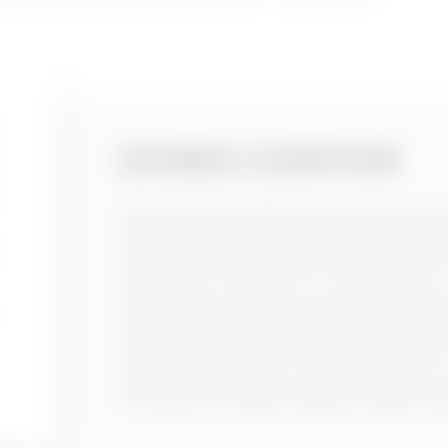
DOMO CENTER
ist eine Online-Software zur Einrichtung v
Verteilung und Home-Building-Automatisie
Daten aus DOMO CENTER, die mit jedem int
werden kann (Smartphone, Tablet oder PC)
Das Programm besteht aus einem Suchbereic
(Höhe, Farbe usw.) gesetzt werden können,
in dem Benutzer die verschiedenen Panels 
ausgewählten Schrank verschieben können
Nach der Konfiguration des Schrankes können
Frontansicht und die technische Zeichnung 