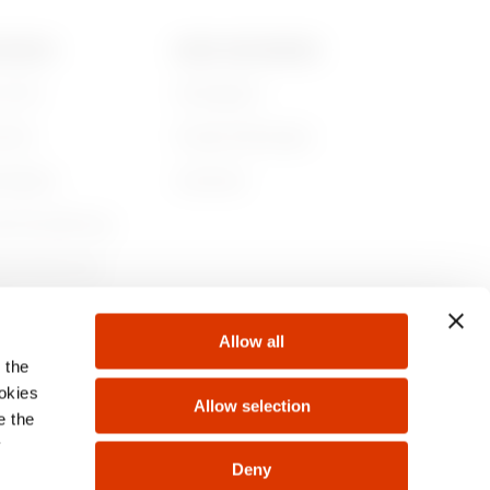
GEWISS
NEWS UND MEDIEN
r sind
Kampagnen
ichte
Pressemitteilungen
ltigkeit
Download
nehmensführung
en Sie bei uns!
te
Allow all
 the
ookies
Allow selection
e the
y
Deny
Sie
sind
Change country
Switzerland