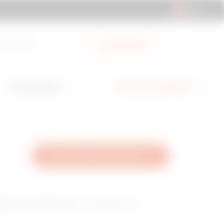
CH | DE
ad-Bereich
Mein Gewiss
Anwendungen
Services und Support
Software online verwenden
gieverteilung, Home &