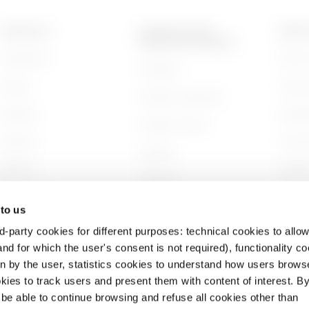
PRODUKTE
KONTAKTE UND
ÜBER 
DIENSTLEISTUNGEN
Installation
Wer wi
Kontakte
Energy
Gesch
GEWISS-Hauptsitz
Building
Nachha
GEWISS finden
Lighting
Unter
Support
Mobility
Arbeit
Software
Anwendungen
Projek
BIM
 to us
d-party cookies for different purposes: technical cookies to allow
nd for which the user's consent is not required), functionality c
en by the user, statistics cookies to understand how users brows
ies to track users and present them with content of interest. B
l be able to continue browsing and refuse all cookies other than
zrichtlinie
Cookie-
Rechtliche
Erklärung zur