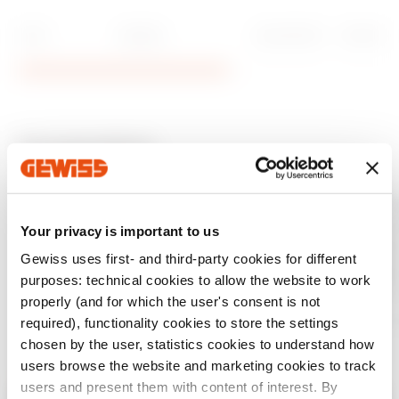
2019
GEWISS
22/04/2019
676 MB
Screenshot
Your privacy is important to us
Gewiss uses first- and third-party cookies for different
purposes: technical cookies to allow the website to work
properly (and for which the user's consent is not
required), functionality cookies to store the settings
chosen by the user, statistics cookies to understand how
users browse the website and marketing cookies to track
users and present them with content of interest. By