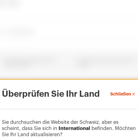
e Tür
en – 40 Module
Für Einbaugehäuse Abm.
Außenabmessungen BxHxT
BxHxT (mm)
(mm)
Überprüfen Sie Ihr Land
Schließen
590x2700x85
642x2400x25
Sie durchsuchen die Website der Schweiz, aber es
scheint, dass Sie sich in
International
befinden. Möchten
Sie Ihr Land aktualisieren?