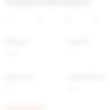
Technische Informationen
Beleuchtung
Leuchtmittel
Not-Aus
TC-L
Lampen- fassung
Abmessungen BxH (mm)
2G7
371x74