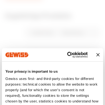
Zugehörige Produkte
CE-zeichen
REACH
Technische daten
PRICE
Informationen und
REVIT Plugin
information
Gewiss Code
Beleuchtung
allgemeine
Estimation of
Plugin with GEWISS
empfehlungen
Herunterladen
Herunterladen
electrical systems
products for the
design software
Herunterladen
Herunterladen
REVIT®
GW68751
Normal
Herunterladen
Herunterladen
Your privacy is important to us
GW68752
Not-Aus
Mehr anzeigen
Mehr anzeigen
Gewiss uses first- and third-party cookies for different
purposes: technical cookies to allow the website to work
Zum Downloadbereich gehen
properly (and for which the user's consent is not
required), functionality cookies to store the settings
AUSSTATTUNG UND NOTIZEN
chosen by the user, statistics cookies to understand how