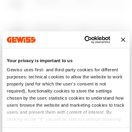
MVN1710EC
Z275
Mehr anzeigen
Mehr anzeigen
MVN1710ED
Z275
MVN1710EF
Z275
Your privacy is important to us
Zum Softwarebereich gehen
Gewiss uses first- and third-party cookies for different
purposes: technical cookies to allow the website to work
properly (and for which the user's consent is not
MVN1710EH
Z275
required), functionality cookies to store the settings
Alle anzeigen
chosen by the user, statistics cookies to understand how
users browse the website and marketing cookies to track
users and present them with content of interest. By
MVN1710EL
Z275
clicking on the "X" you will be able to continue browsing
Überprüfen Sie Ihr Land
Schließen
and refuse all cookies other than technical cookies; in
DIENSTLEISTUNGEN