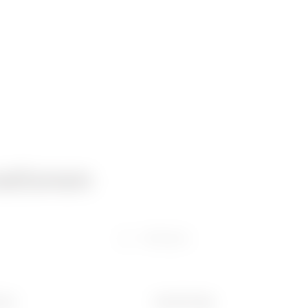
ationen
Software
(mm)
Gewicht (kg)