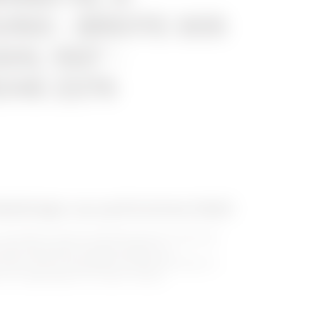
NG - BREITE 305
HL 150° -
CHE Z275
belträger aus perforiertem Stahl
verzinktem Stahl der BRX-Baureihe ist dank der
eines besonderen Designs einfach zu
 Kabel. Mit der speziellen HP-Beschichtung (Zn +
iven Umgebungen die ideale Lösung.