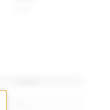
72169110
Gewicht (kg)
2.26