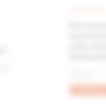
GEWISS FINDEN
Z275
515
Sie sind
nach ein
Z275
605
oder ein
e?
Verkaufs
HDG
95
worten
ragen
Finden Sie Ihren
Installateur.
n.
HDG
155
Schreiben Sie uns