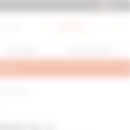
CH | DE
ad-Bereich
Mein Gewiss
Anwendungen
Services und Support
ALTERUNG
OBERFLÄCHE Z275
N80 HL X-