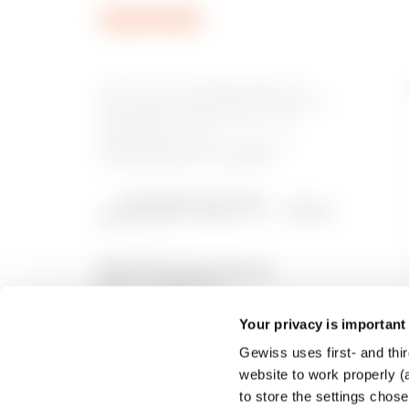
Gewiss ist ein wichtiger Akteur auf
dem internationalen Markt hinsichtlich
Lösungen für die Hausautomation,
Energieschutz- und -
verteilungssysteme, intelligente
Beleuchtung und E-Mobilität.
Your privacy is important
Gewiss uses first- and thir
website to work properly (a
to store the settings chos