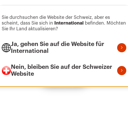
Zum Softwarebereich gehen
Sie durchsuchen die Website der Schweiz, aber es
scheint, dass Sie sich in
International
befinden. Möchten
Z275
155
Sie Ihr Land aktualisieren?
Ja, gehen Sie auf die Website für
International
Z275
215
Nein, bleiben Sie auf der Schweizer
Website
Alle anzeigen
Z275
305
Z275
395