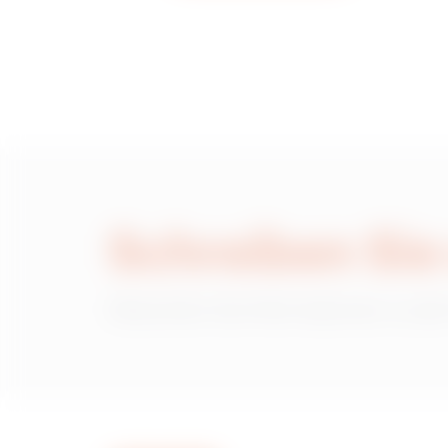
MVN1320LH
MVN1320LL
MVN1320LP
Schreiben Sie
Wünschen Sie Informationen zu den
MVN1320LU
MVN1320LX