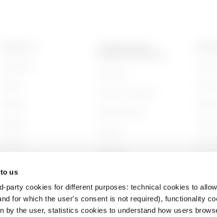
PRODUKTE
KONTAKTE UND
ÜBER 
DIENSTLEISTUNGEN
Installation
Wer wi
Kontakte
Energy
Gesch
GEWISS-Hauptsitz
Building
Nachha
GEWISS finden
Lighting
Unter
Support
Mobility
Arbeit
Software
Anwendungen
Projek
BIM
 to us
d-party cookies for different purposes: technical cookies to allow
nd for which the user's consent is not required), functionality c
en by the user, statistics cookies to understand how users brows