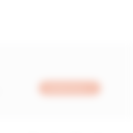
3.33999999999999
4.28
5.35
Schreiben Sie uns
6.98
8.37