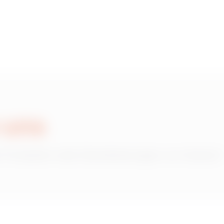
HDG
215
HDG
305
HDG
395
 uns
 Produkten oder Dienstleistungen von Gewiss?
HDG
515
HDG
605