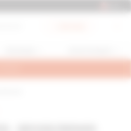
CH | DE
ad-Bereich
Mein Gewiss
Anwendungen
Services und Support
ALTERUNG
G-OBERFLÄCHE
N - BRX95/BRN95