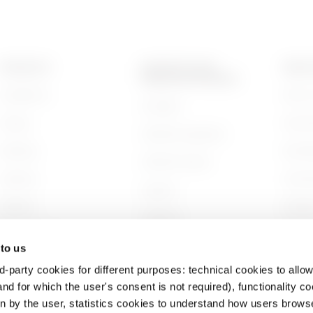
HP
95
PRODUKTE
KONTAKTE UND
ÜBER 
DIENSTLEISTUNGEN
Installation
Wer wi
Kontakte
Energy
Gesch
GEWISS-Hauptsitz
HP
155
Building
Nachha
GEWISS finden
Lighting
Unter
Support
Mobility
Arbeit
HP
215
Software
Anwendungen
Projek
BIM
 to us
d-party cookies for different purposes: technical cookies to allow
HP
305
nd for which the user's consent is not required), functionality c
en by the user, statistics cookies to understand how users brows