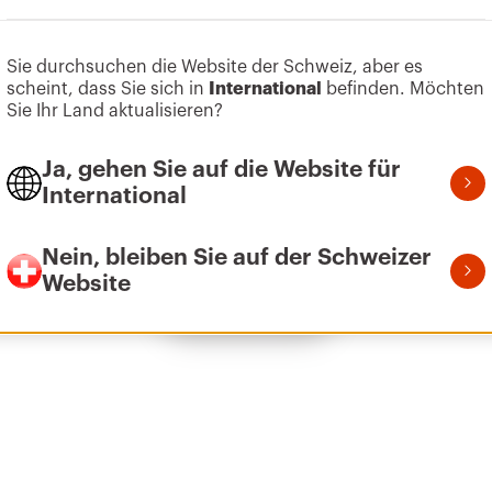
Zum Softwarebereich gehen
Sie durchsuchen die Website der Schweiz, aber es
scheint, dass Sie sich in
International
befinden. Möchten
Z275
155
Sie Ihr Land aktualisieren?
Ja, gehen Sie auf die Website für
International
Z275
215
Nein, bleiben Sie auf der Schweizer
Website
Alle anzeigen
Z275
305
Z275
395