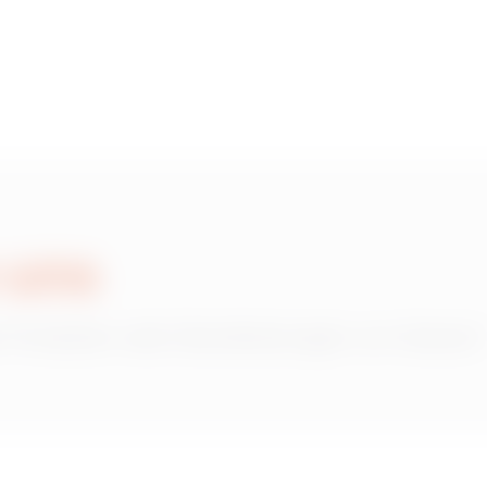
HDG
215
HDG
305
HDG
395
 uns
 Produkten oder Dienstleistungen von Gewiss?
HDG
515
HDG
605