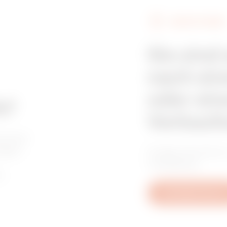
GEWISS FINDEN
Z275
515
Sie sind
nach ein
Z275
605
oder ein
e?
Verkaufs
HDG
95
worten
ragen
Finden Sie Ihren
Installateur.
n.
HDG
155
Schreiben Sie uns