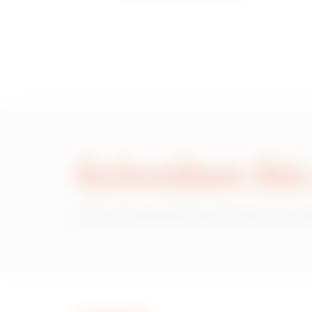
MVN1220NH
MVN1220NL
MVN1220NP
Schreiben Sie
Wünschen Sie Informationen zu den
MVN1220NU
MVN1220NX