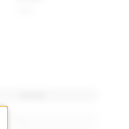
72169110
Gewicht (kg)
0.9