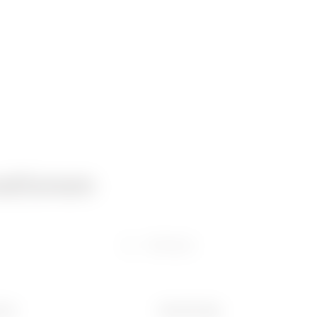
ationen
Software
(mm)
Gewicht (kg)