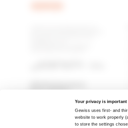
MVN1270ND
Gewiss ist ein wichtiger Akteur auf
dem internationalen Markt hinsichtlich
Lösungen für die Hausautomation,
Energieschutz- und -
verteilungssysteme, intelligente
Beleuchtung und E-Mobilität.
MVN1270NF
MVN1270NH
Your privacy is important
Gewiss uses first- and thir
MVN1270NL
website to work properly (a
to store the settings chos