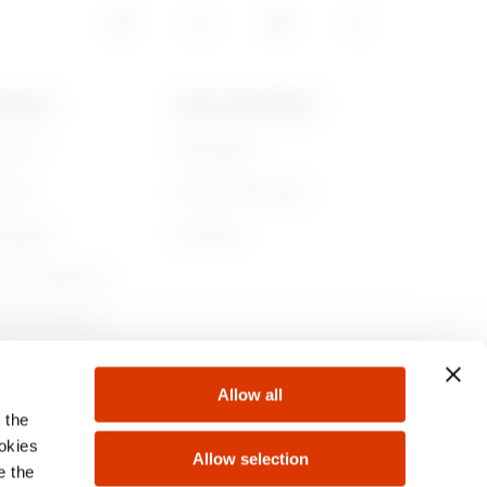
0.9
GEWISS
NEWS UND MEDIEN
r sind
Kampagnen
ichte
Pressemitteilungen
1.06
ltigkeit
Download
nehmensführung
en Sie bei uns!
1.24
te
Allow all
 the
1.56
ookies
Allow selection
e the