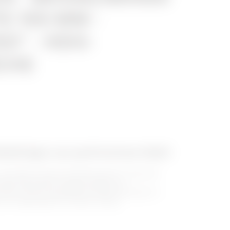
TE 155 MM -
50° - HDG-
CHE
belträger aus perforiertem Stahl
verzinktem Stahl der BRX-Baureihe ist dank der
eines besonderen Designs einfach zu
 Kabel. Mit der speziellen HP-Beschichtung (Zn +
iven Umgebungen die ideale Lösung.