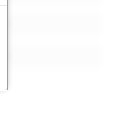
RX 80
RX 95
RX 35-50
RX 80