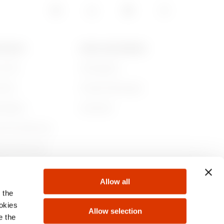
GEWISS
NEWS UND MEDIEN
r sind
Kampagnen
ichte
Pressemitteilungen
ltigkeit
Download
nehmensführung
en Sie bei uns!
te
Allow all
 the
ookies
Allow selection
e the