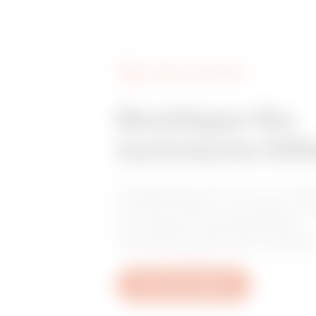
MVC3520NA
DIENSTLEISTUNGEN
Benötigen Sie
technische Hilf
Kontaktieren Sie uns, um Ant
auf Ihre Fragen zu erhalten: F
zu Anlagen, regulatorischen
Anforderungen und Produkte
Ein Ticket erstellen