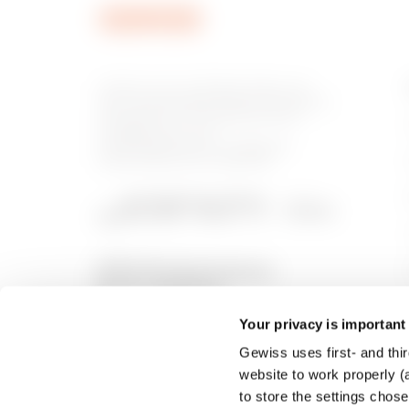
Gewiss ist ein wichtiger Akteur auf
dem internationalen Markt hinsichtlich
Lösungen für die Hausautomation,
Energieschutz- und -
verteilungssysteme, intelligente
Beleuchtung und E-Mobilität.
Your privacy is important
Gewiss uses first- and thir
website to work properly (a
to store the settings chos