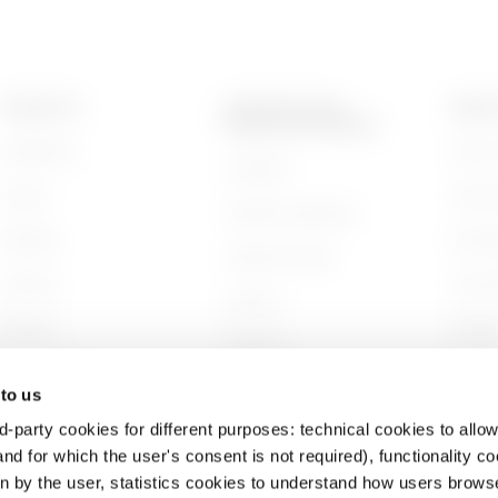
PRODUKTE
KONTAKTE UND
ÜBER 
DIENSTLEISTUNGEN
Installation
Wer wi
Kontakte
Energy
Gesch
GEWISS-Hauptsitz
Building
Nachha
GEWISS finden
Lighting
Unter
Support
Mobility
Arbeit
Software
Anwendungen
Projek
BIM
 to us
d-party cookies for different purposes: technical cookies to allow
nd for which the user's consent is not required), functionality c
en by the user, statistics cookies to understand how users brows