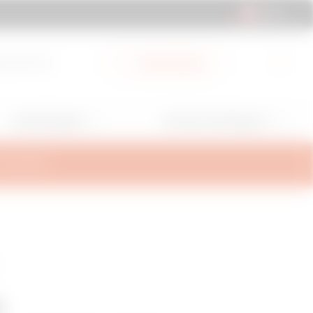
CH | DE
ad-Bereich
Mein Gewiss
Anwendungen
Services und Support
ALTERUNG
0