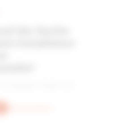
RX 95
 auf der Suche
em Installateur
er
stelle?
 zuverlässigen Händler oder
Weitere Informationen