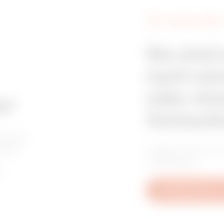
GEWISS FINDEN
HDG
B
Sie sind
nach ein
oder ein
e?
Verkaufs
worten
ragen
Finden Sie Ihren
Installateur.
n.
Schreiben Sie uns