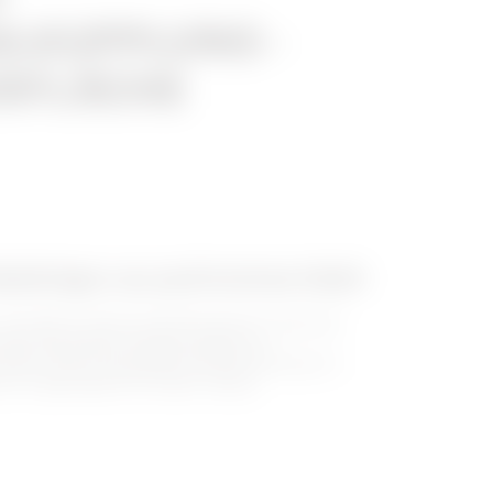
ALKUPPLUNG -
RFLÄCHE
belträger aus perforiertem Stahl
verzinktem Stahl der BRX-Baureihe ist dank der
eines besonderen Designs einfach zu
 Kabel. Mit der speziellen HP-Beschichtung (Zn +
iven Umgebungen die ideale Lösung.