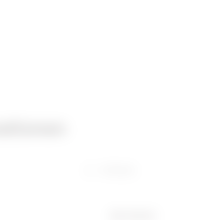
ationen
Software
Ware Number