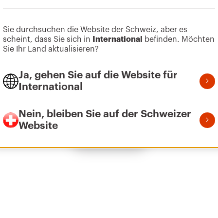
Zum Softwarebereich gehen
Sie durchsuchen die Website der Schweiz, aber es
scheint, dass Sie sich in
International
befinden. Möchten
Z275
B
Sie Ihr Land aktualisieren?
Ja, gehen Sie auf die Website für
International
Z275
B
Nein, bleiben Sie auf der Schweizer
Website
Alle anzeigen
HDG
B
HDG
B