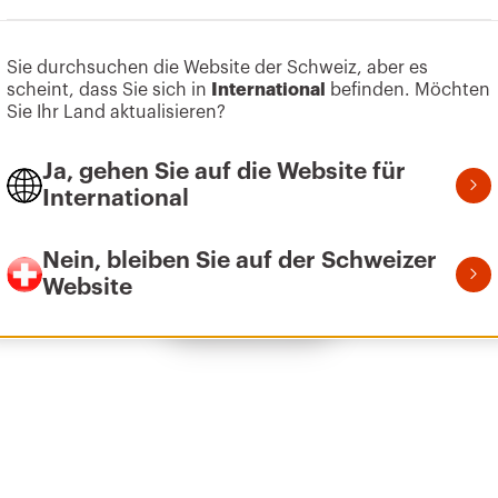
Zum Softwarebereich gehen
Sie durchsuchen die Website der Schweiz, aber es
scheint, dass Sie sich in
International
befinden. Möchten
Z275
B
Sie Ihr Land aktualisieren?
Ja, gehen Sie auf die Website für
International
HDG
B
Nein, bleiben Sie auf der Schweizer
Website
Alle anzeigen
HDG
B
HP
B