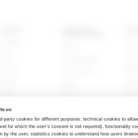
PRODUKTE
KONTAKTE UND
ÜBER 
DIENSTLEISTUNGEN
Installation
Wer wi
Kontakte
Energy
Gesch
GEWISS-Hauptsitz
Building
Nachha
GEWISS finden
Lighting
Unter
Support
Mobility
Arbeit
Software
Anwendungen
Projek
BIM
 to us
d-party cookies for different purposes: technical cookies to allow
nd for which the user's consent is not required), functionality c
en by the user, statistics cookies to understand how users brows