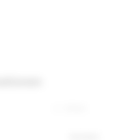
ationen
Software
Ware Number