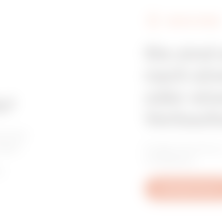
GEWISS FINDEN
HP
B
Sie sind
nach ein
oder ein
e?
Verkaufs
worten
ragen
Finden Sie Ihren
Installateur.
n.
Schreiben Sie uns