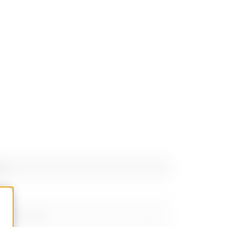
yp
RX/BRN 35-50