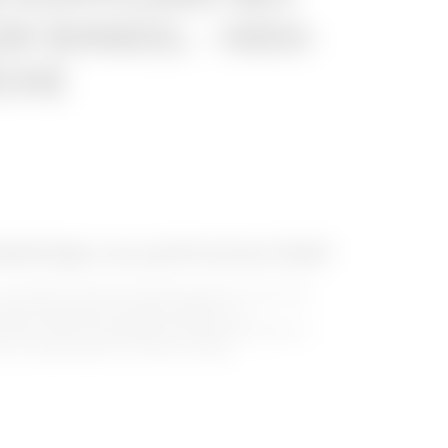
M WINKEL - HDG-
CHE
belträger aus perforiertem Stahl
verzinktem Stahl der BRX-Baureihe ist dank der
eines besonderen Designs einfach zu
 Kabel. Mit der speziellen HP-Beschichtung (Zn +
iven Umgebungen die ideale Lösung.