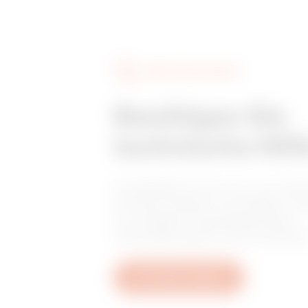
MV41740
DIENSTLEISTUNGEN
Benötigen Sie
technische Hilf
Kontaktieren Sie uns, um Ant
auf Ihre Fragen zu erhalten: F
zu Anlagen, regulatorischen
Anforderungen und Produkte
Ein Ticket erstellen