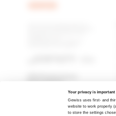
Gewiss ist ein wichtiger Akteur auf
dem internationalen Markt hinsichtlich
Lösungen für die Hausautomation,
Energieschutz- und -
verteilungssysteme, intelligente
Beleuchtung und E-Mobilität.
Your privacy is important
Gewiss uses first- and thir
website to work properly (a
to store the settings chos