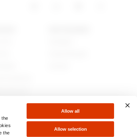
GEWISS
NEWS UND MEDIEN
r sind
Kampagnen
ichte
Pressemitteilungen
ltigkeit
Download
nehmensführung
en Sie bei uns!
te
Allow all
 the
ookies
Allow selection
e the