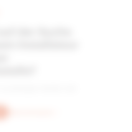
RX/BRN 80-95
 auf der Suche
em Installateur
er
stelle?
 zuverlässigen Händler oder
Weitere Informationen