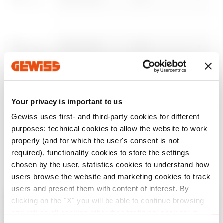
Mehr anzeigen
Mehr anzeigen
MVG1410NF
Z275
MVG1410NH
Z275
Zum Softwarebereich gehen
Your privacy is important to us
Gewiss uses first- and third-party cookies for different
purposes: technical cookies to allow the website to work
properly (and for which the user's consent is not
MVG1410NL
Z275
required), functionality cookies to store the settings
Alle anzeigen
chosen by the user, statistics cookies to understand how
users browse the website and marketing cookies to track
MVG1410NP
Z275
users and present them with content of interest. By
clicking on the "X" you will be able to continue browsing
Überprüfen Sie Ihr Land
Schließen
and refuse all cookies other than technical cookies; in
DIENSTLEISTUNGEN